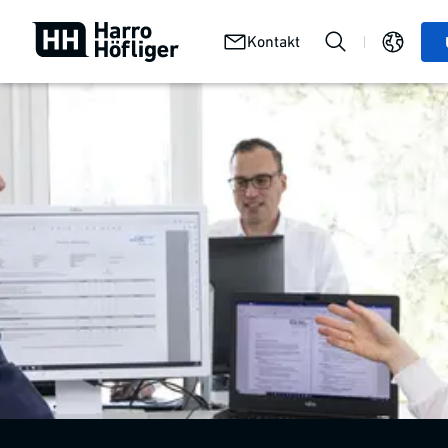
Wir
Karriere
Stellenangebote
Kontakt
bei
bei uns
Harro