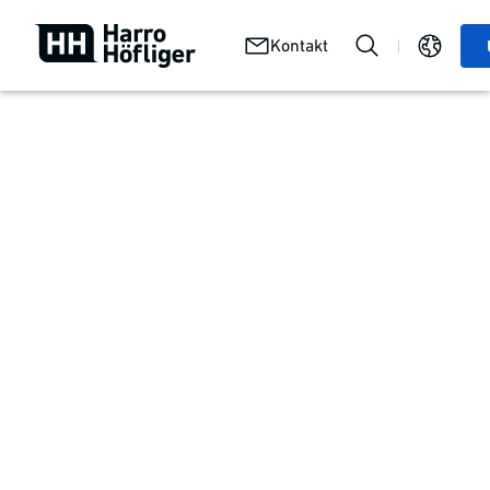
Wir
Karriere
Stellenangebote
Kontakt
bei
bei uns
Harro