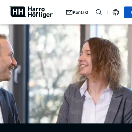
Wir
Karriere
Stellenangebote
Kontakt
bei
bei uns
Harro