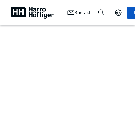
Wir
Karriere
Stellenangebote
Kontakt
bei
bei uns
Harro
Wofür und wie wir arbeiten
Purpose und Grundsätze
Was
motiviert
uns jeden Tag aufs Neue, für Harro unser
Bestes zu geben?