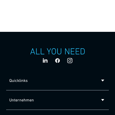
Mitarbeitende, die in Baden-Württemberg und an
unseren Standorten weltweit gemeinsam Innovationen
entwickeln und für unsere Kunden umsetzen.
Quicklinks
Unternehmen