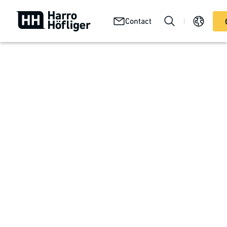
Your
Abou
Technologies
Contact
Services
product
us
Harro Höfliger Hungary
Üdvözöl a Harro Höfliger Hungary
Az új magyarországi telephelyünk nemcsak a legújabb,
hanem egy csapásra a legnagyobb is Németországon