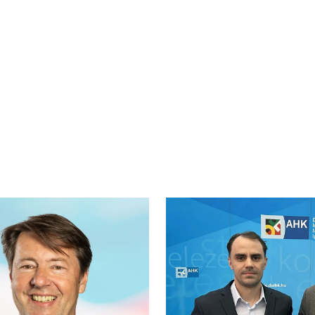
.
itgeberattraktivität (Zeag) und der Universität Sankt Gallen.
re Auszeichnung, die auf einer unabhängigen Analyse beruht 
rsonalleiter Uwe Amann ergänzt: "Das Ergebnis der Befragung 
lung. Wir werden das Feedback nutzen, um unserer Qualitäte