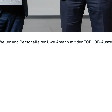
eller und Personalleiter Uwe Amann mit der TOP JOB-Ausze
und Personalleiter Uwe Amann: Harro Höfliger gehört erneut
 die Auszeichnung bildet eine wissenschaftlich fundierte Mita