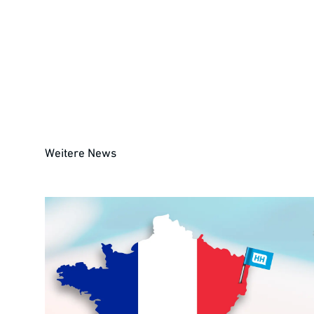
der Harro Höfliger hervorragendes Feedback erhielt
Prämiert wurde das Unternehmen vom Zentrum für Arbe
Vertrauen unserer Mitarbeitenden und diese besonde
als Arbeitgeber belegt“, sagt CEO Thomas Weller. Pe
wertvoller Impuls für die gemeinsame Weiterentwick
zu verbessern."
Weitere News