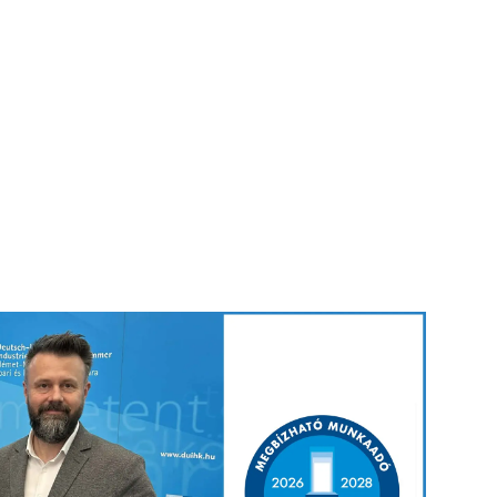
 „Wir sind stolz auf das
und unsere Attraktivität
ist für uns ein
n als Arbeitgeber weiter