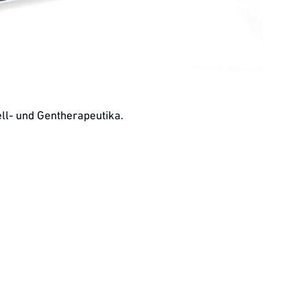
ell- und Gentherapeutika.
liger und dem
automatisier- und