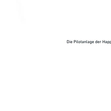
Die Pilotanlage der Happ
Automatisierte Produktion von Zell- und Gentherape
Die erste Pilotanlage der „Happy Cell Factory“ wurd
Fraunhofer-Institut für Produktionstechnologie (Fra